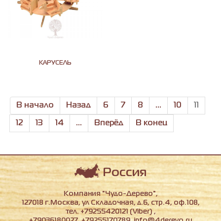
КАРУСЕЛЬ
В начало
Назад
6
7
8
...
10
11
12
13
14
...
Вперёд
В конец
Россия
Компания "Чудо-Дерево",
127018 г.Москва, ул Складочная, д.6, стр.4, оф.108,
тел. +79255420121 (Viber) ,
+79036180027, +79255170789, info@4derevo.ru